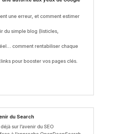
ient une erreur, et comment estimer
r du simple blog (listicles,
t réel… comment rentabiliser chaque
klinks pour booster vos pages clés.
venir du Search
déjà sur l’avenir du SEO
 face à l’approche OpenDeepSearch