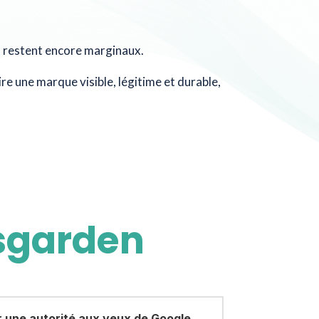
cs restent encore marginaux.
e une marque visible, légitime et durable,
ksgarden
r une autorité aux yeux de Google