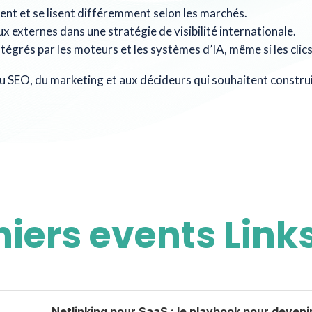
nt et se lisent différemment selon les marchés.
ux externes dans une stratégie de visibilité internationale.
tégrés par les moteurs et les systèmes d’IA, même si les cli
 SEO, du marketing et aux décideurs qui souhaitent construir
niers events Lin
Netlinking pour SaaS : le playbook pour deveni