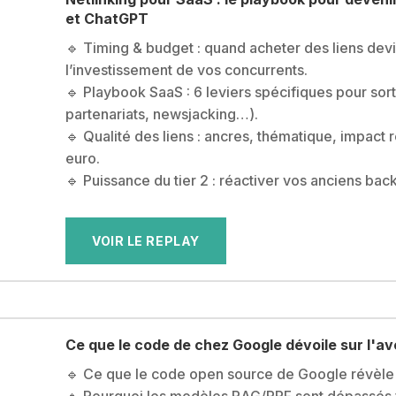
et ChatGPT
🔹 Timing & budget : quand acheter des liens dev
l’investissement de vos concurrents.
🔹 Playbook SaaS : 6 leviers spécifiques pour sorti
partenariats, newsjacking…).
🔹 Qualité des liens : ancres, thématique, impac
euro.
🔹 Puissance du tier 2 : réactiver vos anciens bac
VOIR LE REPLAY
Ce que le code de chez Google dévoile sur l'a
🔹 Ce que le code open source de Google révèle 
🔹 Pourquoi les modèles RAG/RRF sont dépassés