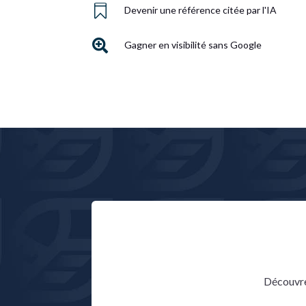

Devenir une référence citée par l'IA

Gagner en visibilité sans Google
Découvrez