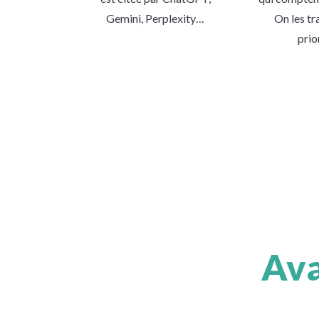
Gemini, Perplexity…
On les tr
prio
Ava