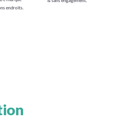
& sans engagement.
ns endroits.
tion