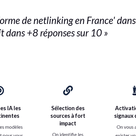
eforme de netlinking en France' da
t dans +8 réponses sur 10 »


es IA les
Sélection des
Activati
tinentes
sources à fort
signaux 
impact
les modèles
On vous a
On identifie les
t pour vous.
exister v