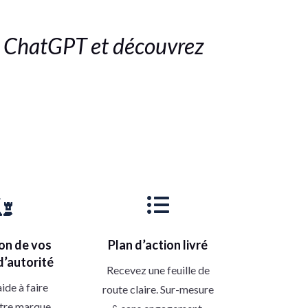
ns ChatGPT et découvrez


on de vos
Plan d’action livré
d’autorité
Recevez une feuille de
ide à faire
route claire. Sur-mesure
otre marque