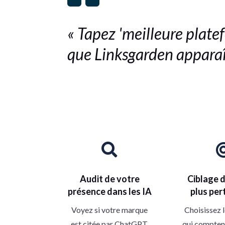
« Tapez 'meilleure plat
que Linksgarden apparaî

Audit de votre
Ciblage d
présence dans les IA
plus per
Voyez si votre marque
Choisissez 
est citée par ChatGPT,
qui compten