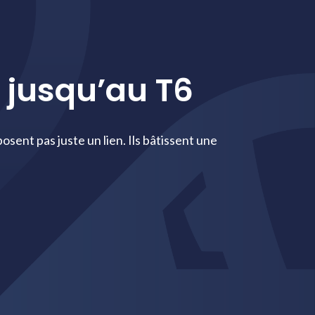
4… jusqu’au T6
posent pas juste un lien. Ils bâtissent une