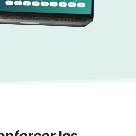
enforcer
les