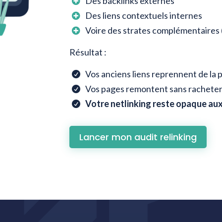
Des backlinks externes

Des liens contextuels internes

Voire des strates complémentaires 

Résultat :
Vos anciens liens reprennent de la 

Vos pages remontent sans racheter

Votre netlinking reste opaque au

Lancer mon audit relinking