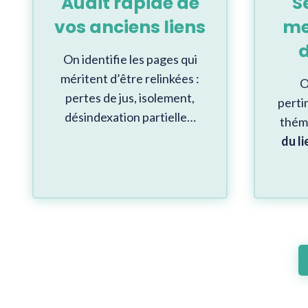
Audit rapide de
S
vos anciens liens
me
d
On identifie les pages qui
méritent d’être relinkées :
O
pertes de jus, isolement,
perti
désindexation partielle…
thém
du li