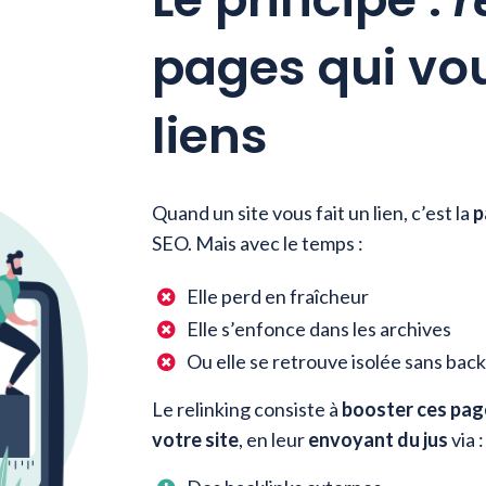
pages qui vou
liens
Quand un site vous fait un lien, c’est
la
p
SEO. Mais avec le temps :
Elle perd en fraîcheur

Elle s’enfonce dans les archives

Ou elle se retrouve isolée sans back

Le relinking consiste à
booster ces pag
votre site
, en leur
envoyant du jus
via :