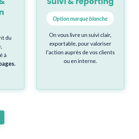
 &
Suivi & reporting
n
Option marque blanche
On vous livre un suivi clair,
nt du
exportable, pour valoriser
,
l’action auprès de vos clients
é à
ou en interne.
 pages
.