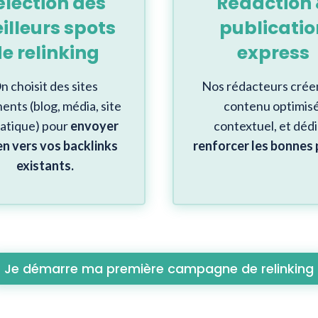
élection des
Rédaction
illeurs spots
publicatio
e relinking
express
n choisit des sites
Nos rédacteurs crée
nents (blog, média, site
contenu optimisé
atique) pour
envoyer
contextuel, et
dédi
en vers vos backlinks
renforcer les bonnes
existants
.
Je démarre ma première campagne de relinking