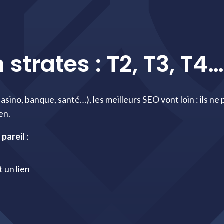
n strates : T2, T3, T
asino, banque, santé…), les meilleurs SEO vont loin : ils ne 
en.
 pareil
:
 un lien