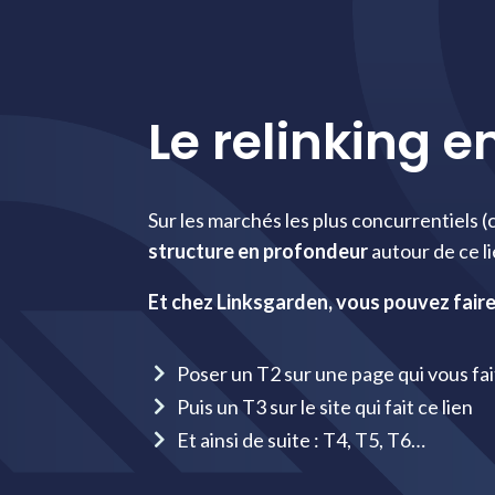
Le relinking e
Sur les marchés les plus concurrentiels (c
structure en profondeur
autour de ce li
Et chez Linksgarden, vous pouvez faire
Poser un T2 sur une page qui vous fait

Puis un T3 sur le site qui fait ce lien

Et ainsi de suite : T4, T5, T6…
