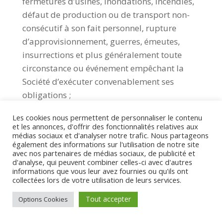
fermetures d’usines, inondations, incendies,
défaut de production ou de transport non-
consécutif à son fait personnel, rupture
d’approvisionnement, guerres, émeutes,
insurrections et plus généralement toute
circonstance ou événement empêchant la
Société d’exécuter convenablement ses
obligations ;
– dans le cas où les informations,
Les cookies nous permettent de personnaliser le contenu
et les annonces, d'offrir des fonctionnalités relatives aux
données, instructions, directives, matériels
médias sociaux et d'analyser notre trafic. Nous partageons
ou supports communiqués par le Client sont
également des informations sur l'utilisation de notre site
avec nos partenaires de médias sociaux, de publicité et
erronés ou incomplets, et plus généralement
d'analyse, qui peuvent combiner celles-ci avec d'autres
dans le cas où l’inexécution ou l’exécution
informations que vous leur avez fournies ou qu'ils ont
collectées lors de votre utilisation de leurs services.
défectueuse des Services résulte en tout ou
partie du comportement, d’un manquement
Tout accepter
Options Cookies
ou d’une carence du Client ;