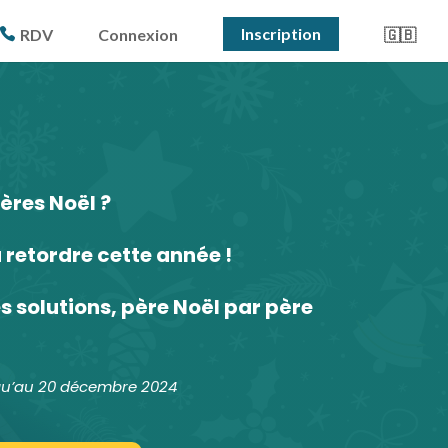
Inscription
RDV
Connexion
🇬🇧
ères Noël ?
à retordre cette année !
es solutions, père Noël par père
squ’au 20 décembre 2024