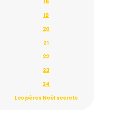
18
19
20
21
22
23
24
Les pères Noël secrets