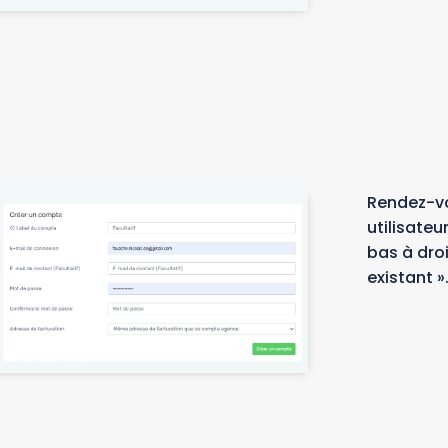
Rendez-vo
utilisateu
bas à dro
existant »