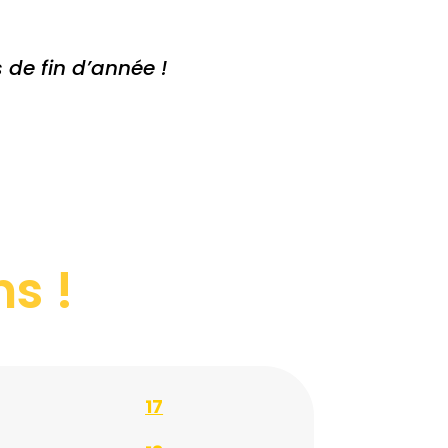
 de fin d’année !
s !
17