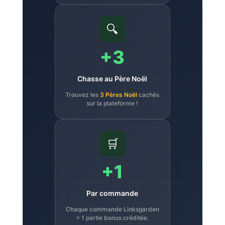
🔍
+3
Chasse au Père Noël
Trouvez les
3 Pères Noël
cachés
sur la plateforme !
🛒
+1
Par commande
Chaque commande Linksgarden
= 1 partie bonus créditée.